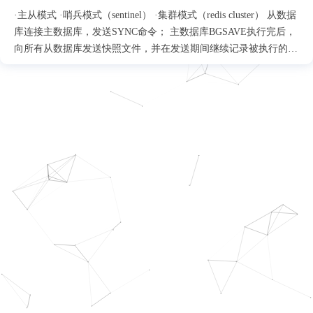
·主从模式 ·哨兵模式（sentinel） ·集群模式（redis cluster） 从数据
库连接主数据库，发送SYNC命令； 主数据库BGSAVE执行完后，
向所有从数据库发送快照文件，并在发送期间继续记录被执行的写
命令； 主数据库接收到SYNC命令后，开始执行BGSAVE命令生成
RDB文件并使用缓冲区记录此后执行的所有写命令； 从数据库收
到快照文件后丢弃所有旧数据，载入收到的快照； 主数据库快照
发送完毕后开始向从数据库发送缓冲区中的写命令； 从数据库完
成对快照的载入，开始接收命令请求，并执行来自主数据库缓冲区
的写命令；（从数据库初始化完成） 主数据库每执行一个写命令
就会向从数据库发送相同的写命令，从数据库接收并执行收到的写
命令（从数据库初始化完成后的操作） 出现断开重连后，2.8之后
的版本会将断线期间的命令传给重数据库，增量复制。 主从刚刚
连接的时候，进行全量同步；全同步结束后，进行增量同步。当
然，如果有需要，slave 在任何时候都可以发起全量同步。Redis 的
策略是，无论如何，首先会尝试进行增量同步，如不成功，要求从
机进行全量同步。 优点： 支持主从复制，主机会自动将数据....